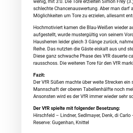
wenig, mit 3:0. Die Tore erzielten Simon Frey (
schlechte Chancenauswertung. Aber man darf auc
Möglichkeiten um Tore zu erzielen, allesamt ent
Hochmotiviert kamen die Blau-Weißen wieder aus
aufgestellt, wurde mustergültig von seinem Vor
Hausherren leider gleich 3 Gänge zurück, nahme
Reihe. Das nutzten die Gäste eiskalt aus und st
Diese ganz schwache Phase des VfR dauerte ca
rausschoss. Die weiteren Tore für den VfR marki
Fazit:
Der VfR Süßen machte über weite Strecken ein s
Mannschaft der oberen Tabellenhälfte noch mehr
Ansonsten wird es der VfR immer wieder sehr s
Der VfR spielte mit folgender Besetzung:
Hirschfeld – Lindner, Sedlmayer, Denk, di Carlo –
Reserve: Gugenhan, Knittel