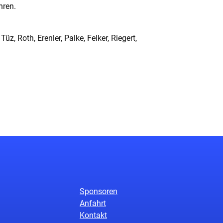
hren.
üz, Roth, Erenler, Palke, Felker, Riegert,
Sponsoren
Anfahrt
Kontakt