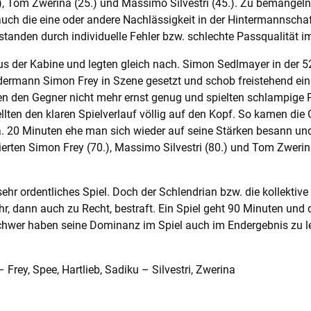
3.), Tom Zwerina (25.) und Massimo Silvestri (45.). Zu bemänge
h die eine oder andere Nachlässigkeit in der Hintermannschaft
standen durch individuelle Fehler bzw. schlechte Passqualität i
 der Kabine und legten gleich nach. Simon Sedlmayer in der 52
dermann Simon Frey in Szene gesetzt und schob freistehend ein
n den Gegner nicht mehr ernst genug und spielten schlampige P
ellten den klaren Spielverlauf völlig auf den Kopf. So kamen di
. 20 Minuten ehe man sich wieder auf seine Stärken besann un
erten Simon Frey (70.), Massimo Silvestri (80.) und Tom Zwerina
ehr ordentliches Spiel. Doch der Schlendrian bzw. die kollektiv
, dann auch zu Recht, bestraft. Ein Spiel geht 90 Minuten und d
chwer haben seine Dominanz im Spiel auch im Endergebnis zu l
 Frey, Spee, Hartlieb, Sadiku – Silvestri, Zwerina