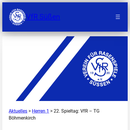
Zum
Inhalt
VfR Süßen
springen
Aktuelles
>
Herren 1
> 22. Spieltag: VfR – TG
Böhmenkirch