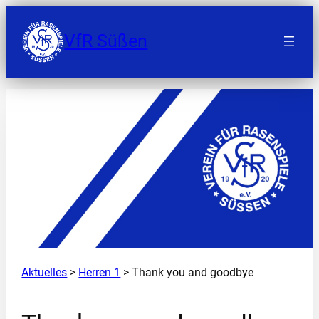
Zum
Inhalt
VfR Süßen
springen
Aktuelles
>
Herren 1
> Thank you and goodbye