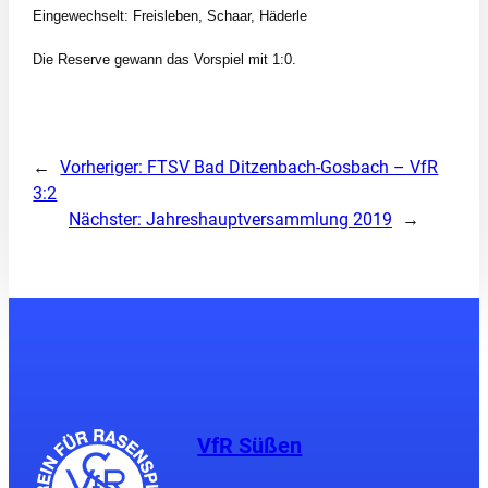
Eingewechselt:
Freisleben, Schaar, Häderle
Die Reserve gewann das Vorspiel mit 1:0.
←
Vorheriger:
FTSV Bad Ditzenbach-Gosbach – VfR
3:2
Nächster:
Jahreshauptversammlung 2019
→
VfR Süßen