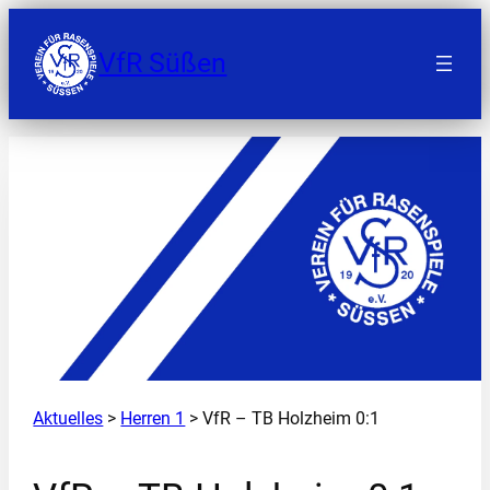
Zum
Inhalt
VfR Süßen
springen
Aktuelles
>
Herren 1
> VfR – TB Holzheim 0:1