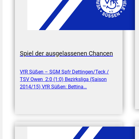
Spiel der ausgelassenen Chancen
VfR Süßen – SGM Spfr Dettingen/Teck /
TSV Owen 2:0 (1:0) Bezirksliga (Saison
2014/15) VfR Süßen: Bettina…