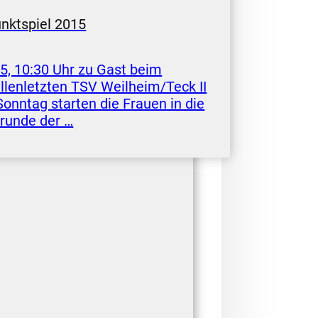
unktspiel 2015
15, 10:30 Uhr zu Gast beim
llenletzten TSV Weilheim/Teck II
onntag starten die Frauen in die
runde der …
sslingen