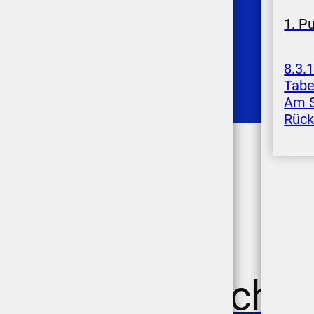
1. P
8.3.
Tabe
Am S
Rück
er/Schlierbach/E