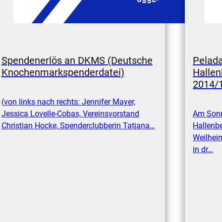
Spendenerlös an DKMS (Deutsche
Pelad
Knochenmarkspenderdatei)
Hallen
2014/
(von links nach rechts: Jennifer Mayer,
Jessica Lovelle-Cobas, Vereinsvorstand
Am Sonn
Christian Hocke, Spenderclubberin Tatjana…
Hallenbe
Weilheim
in dr…
/