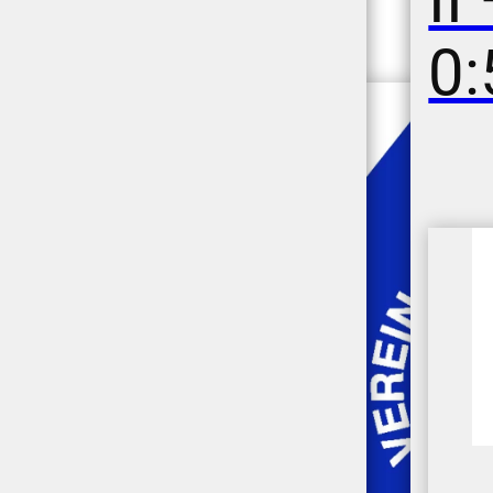
II
0: