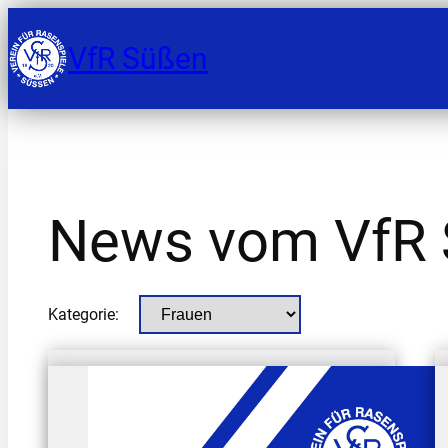
Zum
Inhalt
VfR Süßen
springen
News vom VfR
Kategorie: