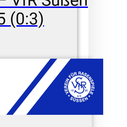
 – VfR Süßen
5 (0:3)