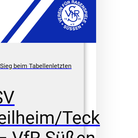
 Sieg beim Tabellenletzten
en 0:2
SV
eilheim/Teck