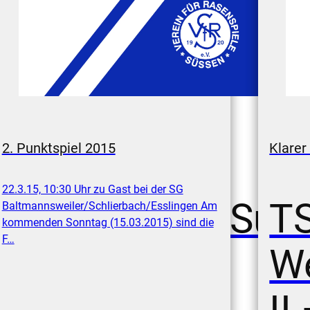
2. Punktspiel 2015
Klarer
22.3.15, 10:30 Uhr zu Gast bei der SG
fingen – VfR Süß
T
Baltmannsweiler/Schlierbach/Esslingen Am
kommenden Sonntag (15.03.2015) sind die
F…
W