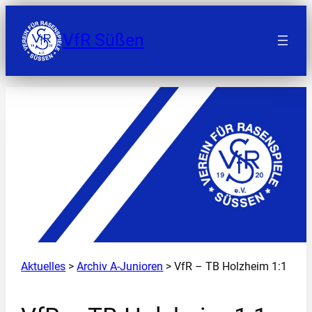
Zum
Inhalt
VfR Süßen
springen
Aktuelles
>
Archiv A-Junioren
> VfR – TB Holzheim 1:1