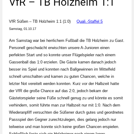
VfR – TB Holzheim 1:1
VfR Süßen – TB Holzheim 1:1 (1:0)
Quali.-Staffel 5
Samstag, 01.10.17
Am Samstag war bei herrlichem Fußball die TB Holzheim zu Gast.
Personell geschwächt erwischten unsere A-Junioren einen
perfekten Start und so konnte unser Flügelspieler nach einem
Gassenball das 1:0 erzielen. Die Gäste kamen danach jedoch
besser ins Spiel und konnten nach Ballgewinnen im Mittelfeld
schnell umschalten und kamen zu guten Chancen, welche in
letzter Not vereitelt werden konnten. Kurz vor der Halbzeit hatte
der VfR die große Chance auf das 2:0, jedoch bekam der
Gästetorspieler seine Füße schnell genug zu und könnte es somit
verhindern, somit führte man zur Halbzeit nur mit 1:0. Nach dem
Wiederanpfiff versuchten die Süßener durch gutes und geordnetes
Passspiel den Gegner zurechtzulegen, dies gelang jedoch nur
teilweise und man konnte sich keine großen Chancen erspielen.
Schließlich faste sich ein Holzheimer nach einem lange