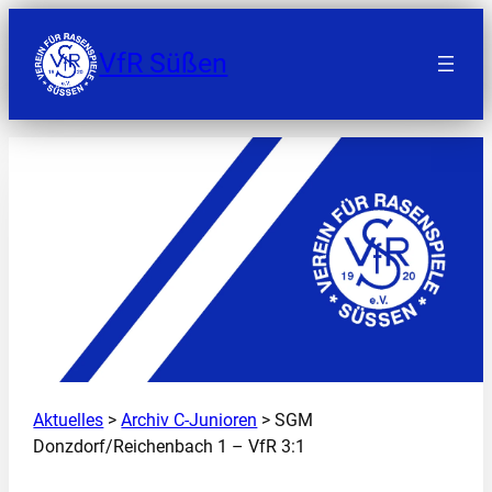
Zum
Inhalt
VfR Süßen
springen
Aktuelles
>
Archiv C-Junioren
> SGM
Donzdorf/Reichenbach 1 – VfR 3:1