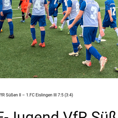
R Süßen II – 1.FC Eislingen III 7:5 (3:4)
 E-Jugend VfR Süß